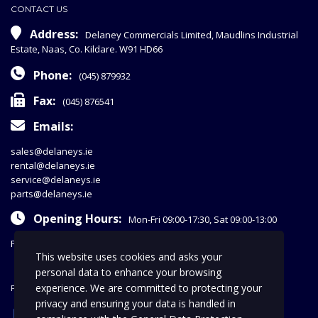
CONTACT US
Address:
Delaney Commercials Limited, Maudlins Industrial
Estate, Naas, Co. Kildare. W91 HD66
Phone:
(045) 879932
Fax:
(045) 876541
Emails:
sales@delaneys.ie
rental@delaneys.ie
service@delaneys.ie
parts@delaneys.ie
Opening Hours:
Mon-Fri 09:00-17:30, Sat 09:00-13:00
Privacy Policy
This website uses cookies and asks your
personal data to enhance your browsing
experience. We are committed to protecting your
FOLLOW US
privacy and ensuring your data is handled in
facebook